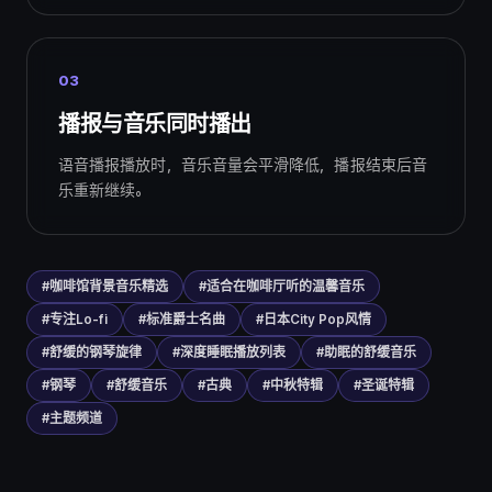
03
播报与音乐同时播出
语音播报播放时，音乐音量会平滑降低，播报结束后音
乐重新继续。
#咖啡馆背景音乐精选
#适合在咖啡厅听的温馨音乐
#专注Lo-fi
#标准爵士名曲
#日本City Pop风情
#舒缓的钢琴旋律
#深度睡眠播放列表
#助眠的舒缓音乐
#钢琴
#舒缓音乐
#古典
#中秋特辑
#圣诞特辑
#主题频道