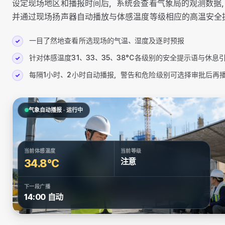
设定现场地区和播报时间后，系统会查看气象局的观测数据
并通过现场扬声器自动播放与体感温度等级相应的高温安全
一目了然地查看所选现场的气温、湿度及逐时预报
✓
针对体感温度31、33、35、38°C各级别的安全提示语与休息
✓
每隔1小时、2小时自动播报，警告和危险级别可选择审批后再
✓
气象自动播报 · 运行中
当前体感温度
当前等级
34.8°C
注意
下一段广播
14:00 自动