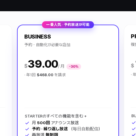
一番人気 · 予約放送が可能
P
BUSINESS
複
予約・自動化が必要な店舗
39.00
$
$
/ 月
-30%
· 
· 年1回
$468.00
を請求
B
STARTERのすべての機能を含む +
月
500回
アナウンス放送
予約 · 繰り返し放送
（毎日自動配信）
再放送
無制限