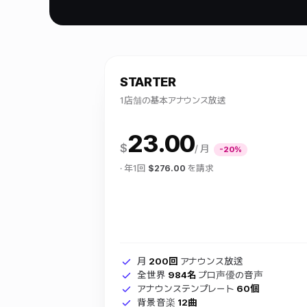
STARTER
1店舗の基本アナウンス放送
23.00
$
/ 月
-20%
· 年1回
$276.00
を請求
月
200回
アナウンス放送
全世界
984名
プロ声優の音声
アナウンステンプレート
60個
背景音楽
12曲