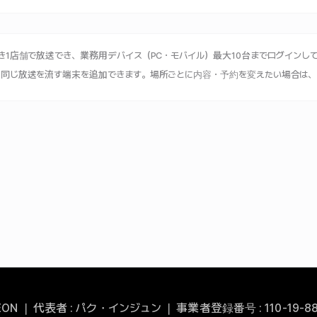
き1店舗で放送でき、業務用デバイス（PC・モバイル）最大10台までログインし
、同じ放送を流す端末を追加できます。場所ごとに内容・予約を変えたい場合は、
REON ❘ 代表者 : パク・インジュン ❘ 事業者登録番号 : 110-19-