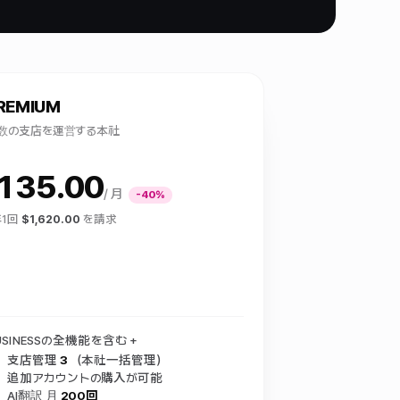
REMIUM
数の支店を運営する本社
135.00
/ 月
-40%
年1回
$1,620.00
を請求
USINESSの全機能を含む +
支店管理
3
（本社一括管理）
追加アカウントの購入が可能
AI翻訳 月
200回