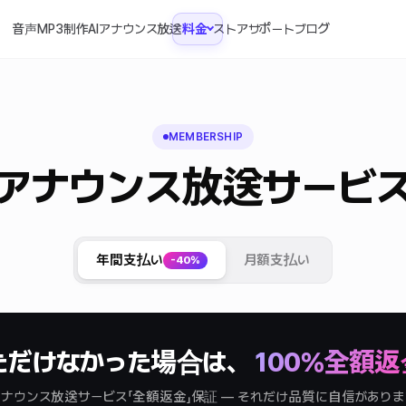
音声MP3制作
AIアナウンス放送
料金
ストア
サポート
ブログ
MEMBERSHIP
アナウンス放送サービ
年間支払い
月額支払い
-40%
ただけなかった場合は、
100％全額返
ナウンス放送サービス「全額返金」保証 — それだけ品質に自信があり