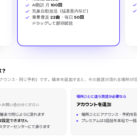
AI翻訳 月
100回
気象自動放送（猛暑案内など）
背景音楽
22曲
・毎日
50回
ドラッグして部分試聴
は？
アナウンス・同じ予約）です。端末を追加すると、その放送が流れる場所が
場所ごとに違う放送が必要なら
アカウントを追加
へお問い合わせください
端末で同じように流れます
場所ごとにアナウンス・予約を
は設定できません
プレミアムは3店舗を本社で一括
スタマーセンターにて承ります