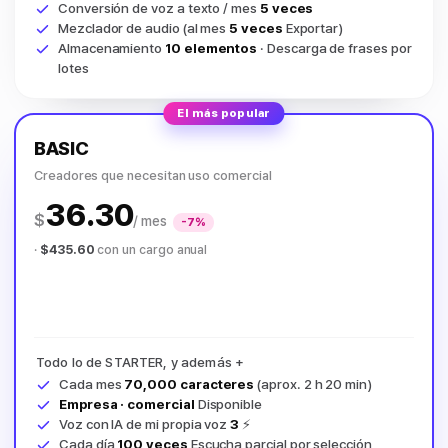
Conversión de voz a texto / mes
5 veces
Mezclador de audio (al mes
5 veces
Exportar)
Almacenamiento
10 elementos
· Descarga de frases por
lotes
El más popular
BASIC
Creadores que necesitan uso comercial
36.30
$
/ mes
-7%
·
$435.60
con un cargo anual
Todo lo de STARTER, y además +
Cada mes
70,000 caracteres
(aprox. 2 h 20 min)
Empresa · comercial
Disponible
Voz con IA de mi propia voz
3
⚡
Cada día
100 veces
Escucha parcial por selección