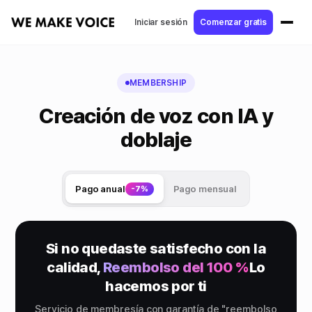
Iniciar sesión
Comenzar gratis
MEMBERSHIP
Creación de voz con IA y
doblaje
Pago anual
Pago mensual
-7%
Si no quedaste satisfecho con la
calidad,
Reembolso del 100 %
Lo
hacemos por ti
Servicio de membresía con garantía de "reembolso