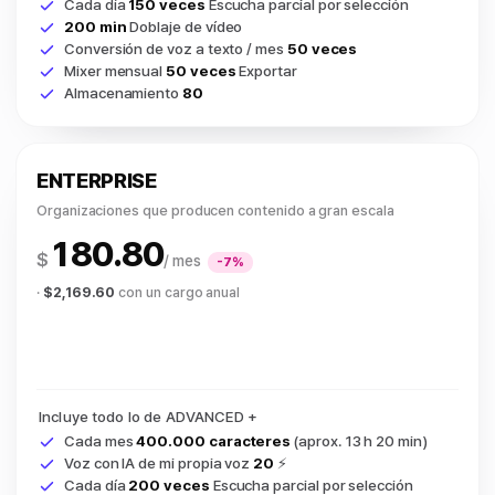
Cada día
150 veces
Escucha parcial por selección
200 min
Doblaje de vídeo
Conversión de voz a texto / mes
50 veces
Mixer mensual
50 veces
Exportar
Almacenamiento
80
ENTERPRISE
Organizaciones que producen contenido a gran escala
180.80
$
/ mes
-7%
·
$2,169.60
con un cargo anual
Incluye todo lo de ADVANCED +
Cada mes
400.000 caracteres
(aprox. 13 h 20 min)
Voz con IA de mi propia voz
20
⚡
Cada día
200 veces
Escucha parcial por selección