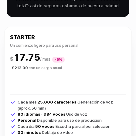
total": así de seguros estamos de nuestra calidad
STARTER
Un comienzo ligero para uso personal
17.75
$
/ mes
-6%
·
$213.00
con un cargo anual
Cada mes
25.000 caracteres
Generación de voz
(aprox. 50 min)
80 idiomas · 984 voces
Uso de voz
Personal
Disponible para uso de producción
Cada día
50 veces
Escucha parcial por selección
30 minutos
Doblaje de vídeo